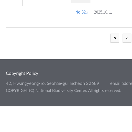
「No.32」
2025.10. 1.
Copyright Policy
42, Hwangyeong-ro, Seohae-gu, Incheon 22689
email addr
COPYRIGHT(C) National Biodiversity Center. All rights reserved.