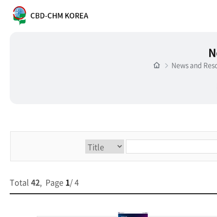
N
News and Res
Total
42
, Page
1
/ 4